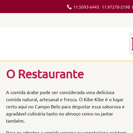
11.5093-6443
11.97278-2198
D
O Restaurante
A comida árabe pode ser considerada uma deliciosa
comida natural, artesanal e fresca. O Kibe Kibe é o lugar
certo aqui no Campo Belo para degustar essa saborosa e
agradável culinária tanto no almoço como no jantar
também.
Para os adeptos a comida vegana ou vegetariana existem